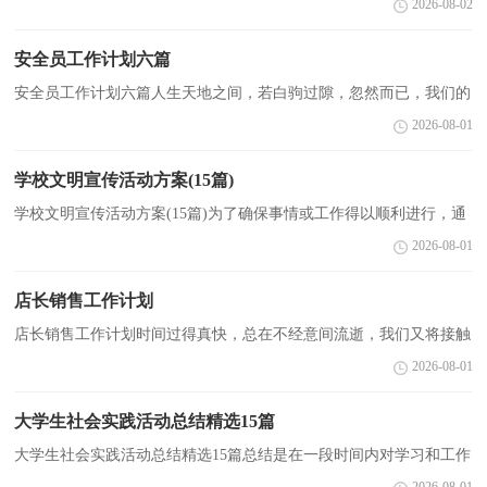
2026-08-02
地了解以往的学习和工作情况，我想我们需要写一...
安全员工作计划六篇
安全员工作计划六篇人生天地之间，若白驹过隙，忽然而已，我们的
工作又进入新的阶段，为了在工作中有更好的成长，让我们一起来学
2026-08-01
习写计划吧。计划怎么写才能发挥它最大的作用呢？下面是...
学校文明宣传活动方案(15篇)
学校文明宣传活动方案(15篇)为了确保事情或工作得以顺利进行，通
常会被要求事先制定方案，方案是在案前得出的方法计划。那么什么
2026-08-01
样的方案才是好的呢？下面是小编帮大家整理的学校...
店长销售工作计划
店长销售工作计划时间过得真快，总在不经意间流逝，我们又将接触
新的知识，学习新的技能，积累新的经验，现在就让我们制定一份计
2026-08-01
划，好好地规划一下吧。那么我们该怎么去写计划呢？下面是...
大学生社会实践活动总结精选15篇
大学生社会实践活动总结精选15篇总结是在一段时间内对学习和工作
生活等表现加以总结和概括的一种书面材料，它是增长才干的一种好