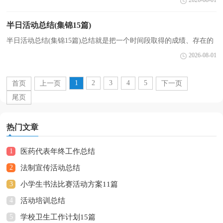
2026-08-01
办法，不妨坐下来好好写写总结吧。那么总结有什...
半日活动总结(集锦15篇)
半日活动总结(集锦15篇)总结就是把一个时间段取得的成绩、存在的
问题及得到的经验和教训进行一次全面系统的总结的书面材料，它能
2026-08-01
够使头脑更加清醒，目标更加明确，不如立即行动起...
1
2
3
4
5
首页
上一页
下一页
尾页
热门文章
1
医药代表年终工作总结
2
法制宣传活动总结
3
小学生书法比赛活动方案11篇
4
活动培训总结
5
学校卫生工作计划15篇