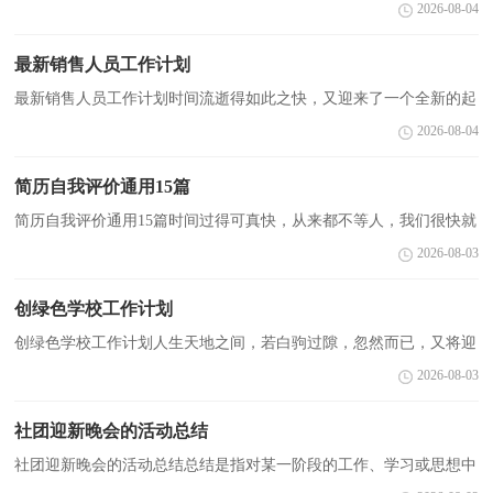
存在的问题及得到的经验和教训等方面情况进行评价与描述的一种书
2026-08-04
面材料，它有助于我们寻找工作和事物发展的规律，从...
最新销售人员工作计划
最新销售人员工作计划时间流逝得如此之快，又迎来了一个全新的起
点，现在的你想必不是在做计划，就是在准备做计划吧。拟起计划来
2026-08-04
就毫无头绪？以下是小编为大家整理的最新销售人员工...
简历自我评价通用15篇
简历自我评价通用15篇时间过得可真快，从来都不等人，我们很快就
要开启找工作的生活，这时候可别把简历给忘了哦。千万不能认为简
2026-08-03
历随便应付就可以喔，以下是小编整理的简历自我评价...
创绿色学校工作计划
创绿色学校工作计划人生天地之间，若白驹过隙，忽然而已，又将迎
来新的工作，新的挑战，为此需要好好地写一份计划了。我们该怎么
2026-08-03
拟定计划呢？以下是小编为大家整理的创绿色学校工作计划...
社团迎新晚会的活动总结
社团迎新晚会的活动总结总结是指对某一阶段的工作、学习或思想中
的经验或情况加以总结和概括的书面材料，通过它可以全面地、系统