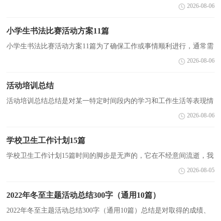
行一次全面系统的回顾和分析的书面材料，它在我们的学习、工作中
2026-08-06
起到呈上启下的作用，让我们来为自己写一份总结...
小学生书法比赛活动方案11篇
小学生书法比赛活动方案11篇为了确保工作或事情顺利进行，通常需
要预先制定一份完整的方案，方案属于计划类文书的一种。优秀的方
2026-08-06
案都具备一些什么特点呢？以下是小编整理的小学生...
活动培训总结
活动培训总结总结是对某一特定时间段内的学习和工作生活等表现情
况加以回顾和分析的一种书面材料，它可以帮助我们总结以往思想，
2026-08-06
发扬成绩，让我们抽出时间写写总结吧。如何把总结...
学校卫生工作计划15篇
学校卫生工作计划15篇时间的脚步是无声的，它在不经意间流逝，我
们的工作又将在忙碌中充实着，在喜悦中收获着，做好计划，让自己
2026-08-05
成为更有竞争力的人吧。什么样的计划才是好的计划呢？下...
2022年冬至主题活动总结300字（通用10篇）
2022年冬至主题活动总结300字（通用10篇）总结是对取得的成绩、