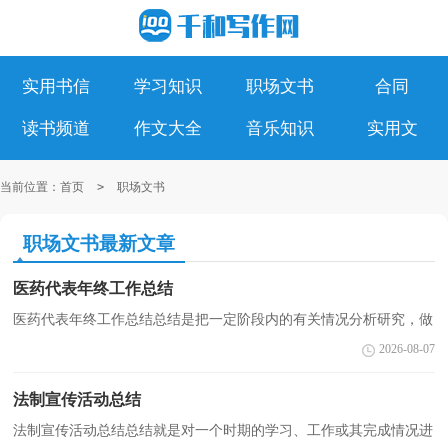
实用书信
学习知识
职场文书
合同
读书频道
作文大全
音乐知识
实用文
当前位置：
首页
>
职场文书
职场文书最新文章
医药代表年终工作总结
医药代表年终工作总结总结是把一定阶段内的有关情况分析研究，做
出有指导性结论的书面材料，写总结有利于我们学习和工作能力的提
2026-08-07
高，不妨坐下来好好写写总结吧。你想知道总结怎么...
法制宣传活动总结
法制宣传活动总结总结就是对一个时期的学习、工作或其完成情况进