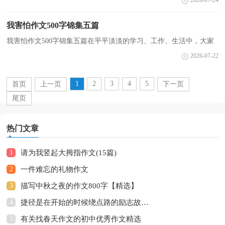
2026-07-24
转》、《西游记》、《三字经》等等。但是我最喜...
我害怕作文500字锦集五篇
我害怕作文500字锦集五篇在平平淡淡的学习、工作、生活中，大家
都经常看到作文的身影吧，作文可分为小学作文、中学作文、大学作
2026-07-22
文（论文）。那么，怎么去写作文呢？以下是小编帮大家整...
1
2
3
4
5
首页
上一页
下一页
尾页
热门文章
1
请为我竖起大拇指作文(15篇)
2
一件难忘的礼物作文
3
描写中秋之夜的作文800字【精选】
4
捷径是在开始的时候绕点路的励志故事（精选13篇）
5
有关找春天作文的初中优秀作文精选