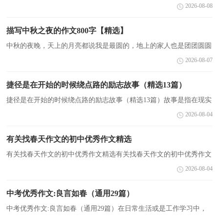
是作文了吧，作文是经过人的思想考虑和语言组织，通过文字来表达
2026-08-08
一个主题意义的记叙方法。相信很多朋友都对写作文...
描写中秋之夜的作文800字【精选】
中秋的夜晚，天上的月亮都说我是最圆的，地上的家人也是团团圆圆
的，下面是小编整理的描写中秋之夜的作文，欢迎大家阅读!作文
2026-08-07
一：中秋之夜今天是中秋节。太阳快落山的时候，爸爸妈妈便...
捷径是在开始的时候绕点路的励志故事（精选13篇）
捷径是在开始的时候绕点路的励志故事（精选13篇）故事是指在现实
认知观的基础上，对其描写成非常态性现象。是文学体裁的一种，侧
2026-08-04
重于事件发展过程的描述。强调情节的生动性和连贯性...
有关找春天作文的初中优秀作文精选
有关找春天作文的初中优秀作文精选有关找春天作文的初中优秀作文
精选1流光溢彩的烟花，清脆响亮的鞭炮，昭示着有一个春节的到
2026-08-04
来。早春的风雪激起开心的欢笑大红灯笼映现出点点...
中考优秀作文:良言如春（通用29篇）
中考优秀作文:良言如春（通用29篇）在日常生活或是工作学习中，