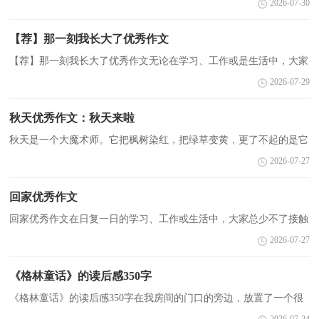
2026-07-30
传递知识信息。你知道作文怎样才能写的好吗？以下...
【荐】那一刻我长大了优秀作文
【荐】那一刻我长大了优秀作文无论在学习、工作或是生活中，大家
或多或少都会接触过作文吧，作文是通过文字来表达一个主题意义的
2026-07-29
记叙方法。那么你有了解过作文吗？下面是小编为大...
秋天优秀作文：秋天来啦
秋天是一个大魔术师。它把枫树染红，把绿草变黄，更了不起的是它
能让果子变成酸甜苦的味道，有了她的魔法，就能让坏人尝到苦头
2026-07-27
了。果园里好一个气派的景象啊，这果园是春和夏给秋天的...
回家优秀作文
回家优秀作文在日复一日的学习、工作或生活中，大家总少不了接触
作文吧，作文是人们以书面形式表情达意的言语活动。为了让您在写
2026-07-27
作文时更加简单方便，下面是小编帮大家整理的回家...
《格林童话》的读后感350字
《格林童话》的读后感350字在我房间的门口的旁边，放置了一个很
大的乳白色的大书柜。里面装了很多很多的书，比如说什么《周恩来