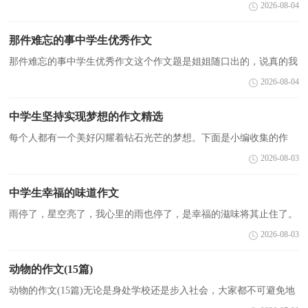
大家都有写作文的经历，对作文很是熟悉吧，作文要求篇章结构完
2026-08-04
整，一定要避免无结尾作文的出现。写起作文来就毫无头绪？以...
那件难忘的事中学生优秀作文
那件难忘的事中学生优秀作文这个作文题是姐姐随口出的，说真的我
的记忆力比较好，要难忘的事算起来不少啊。而就起，令我想到这样
2026-08-04
一个问题，一件事。那天，正逢假日，凑着我和家人一起上...
中学生坚持实现梦想的作文精选
每个人都有一个美好闪耀着钻石光芒的梦想。下面是小编收集的作
文，供大家参考!实现梦想的作文(一)它们一直存在我们的心里面。有
2026-08-03
的人相当威武的警察，保护人们的安全;有的人相当...
中学生幸福的味道作文
雨停了，星空亮了，我心里的雨也停了，是幸福的滋味将其止住了。
下面就是小编收集的幸福的味道作文，希望大家喜欢!【篇一】我坐
2026-08-03
在暖和、宽敞而又明亮的教室中，我的家也如同教室般舒...
动物的作文(15篇)
动物的作文(15篇)无论是身处学校还是步入社会，大家都不可避免地
会接触到作文吧，借助作文人们可以反映客观事物、表达思想感情、