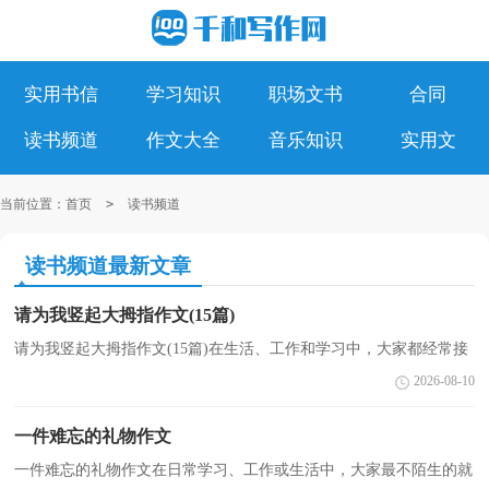
实用书信
学习知识
职场文书
合同
读书频道
作文大全
音乐知识
实用文
当前位置：
首页
>
读书频道
读书频道最新文章
请为我竖起大拇指作文(15篇)
请为我竖起大拇指作文(15篇)在生活、工作和学习中，大家都经常接
触到作文吧，作文是人们以书面形式表情达意的言语活动。那么，怎
2026-08-10
么去写作文呢？下面是小编帮大家整理的请为我竖起大...
一件难忘的礼物作文
一件难忘的礼物作文在日常学习、工作或生活中，大家最不陌生的就