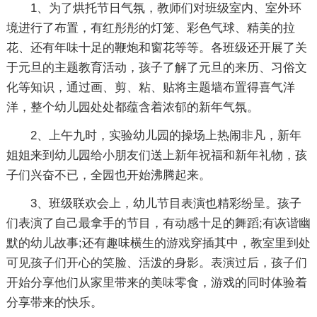
1、为了烘托节日气氛，教师们对班级室内、室外环
境进行了布置，有红彤彤的灯笼、彩色气球、精美的拉
花、还有年味十足的鞭炮和窗花等等。各班级还开展了关
于元旦的主题教育活动，孩子了解了元旦的来历、习俗文
化等知识，通过画、剪、粘、贴将主题墙布置得喜气洋
洋，整个幼儿园处处都蕴含着浓郁的新年气氛。
2、上午九时，实验幼儿园的操场上热闹非凡，新年
姐姐来到幼儿园给小朋友们送上新年祝福和新年礼物，孩
子们兴奋不已，全园也开始沸腾起来。
3、班级联欢会上，幼儿节目表演也精彩纷呈。孩子
们表演了自己最拿手的节目，有动感十足的舞蹈;有诙谐幽
默的幼儿故事;还有趣味横生的游戏穿插其中，教室里到处
可见孩子们开心的笑脸、活泼的身影。表演过后，孩子们
开始分享他们从家里带来的美味零食，游戏的同时体验着
分享带来的快乐。