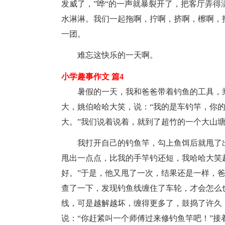
发威了，”哗“的一声就暴裂开了，把客厅弄
水淋淋。我们一起拖啊，拧啊，挤啊，檫啊，
一团。
难忘这快乐的一天啊。
小学趣事作文 篇4
暑假的一天，我和爸爸带着钓鱼的工具，
大，姚伯哈哈大笑，说：“我的是车钓竿，你
大。”我们说着说着，就到了超竹的一个大山
我打开自己的钓鱼竿，勾上鱼饵后就甩了
甩出一点点，比我的手竿钓还短，我哈哈大笑起
好。”于是，他又甩了一次，结果还是一样，爸
查了一下，发现钓鱼线缠住了车轮，才会怎么
线，可是越解越坏，缠得更多了，鼓捣了许久
说：“你赶紧叫一个师傅过来修钓鱼竿吧！”