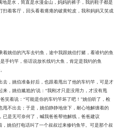
得满地是水，简直是水漫金山，妈妈的裤子，我的鞋子都是
打扫着客厅，回头看着瘪瘪的破黄蛇皮，我和妈妈又笑成
乘着姚伯的汽车去钓鱼，途中我跟姚伯打赌，看谁钓的鱼
的是手钓竿，俗话说放长线钓大鱼，肯定是我钓的鱼
塘。
出去，姚伯准备好后，也跟着甩出了他的车钓竿，可是才
来，姚伯尴尬的'说：“我刚才只是没用力，才没有甩
爸笑着说：“可能是你的车钓竿坏了吧！”姚伯听了，检
也甩不出去；于是，姚伯静静地坐下，耐心地解缠着的
，已是无可奈何了，喊我爸爸帮他解线，爸爸建议
接着，姚伯打电话叫了一个叔叔过来修钓鱼竿。可是那个叔