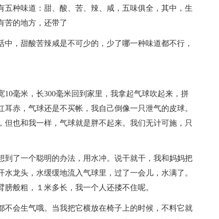
有五种味道：甜、酸、苦、辣、咸，五味俱全，其中，生
有苦的地方，还带了
活中，甜酸苦辣咸是不可少的，少了哪一种味道都不行，
10毫米，长300毫米回到家里，我拿起气球吹起来，拼
红耳赤，气球还是不买帐，我自己倒像一只泄气的皮球。
，但也和我一样，气球就是胖不起来。我们无计可施，只
想到了一个聪明的办法，用水冲。说干就干，我和妈妈把
开水龙头，水缓缓地流入气球里，过了一会儿，水满了。
臂膀般粗，１米多长，我一个人还搂不住呢。
都不会生气哦。当我把它横放在椅子上的时候，不料它就