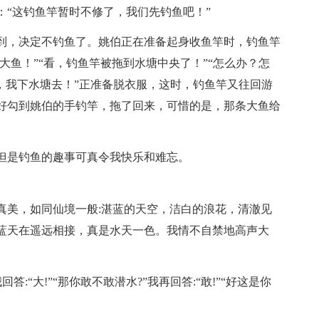
：“这钓鱼竿暂时不修了，我们先钓鱼吧！”
到，决定不钓鱼了。姚伯正在准备起身收鱼竿时，钓鱼竿
大鱼！”“看，钓鱼竿被拖到水塘中央了！”“怎么办？怎
，我下水塘去！”正准备脱衣服，这时，钓鱼竿又往回游
好勾到姚伯的手钓竿，拖了回来，可惜的是，那条大鱼给
但是钓鱼的趣事可真令我快乐和难忘。
真美，如同仙境一般:湛蓝的天空，洁白的浪花，清澈见
蓝天在遥远相接，真是水天一色。我情不自禁地高声大
答:“大!”“那你敢不敢潜水?”我再回答:“敢!”“好这是你