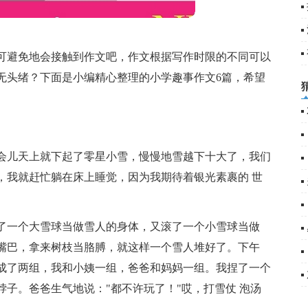
篇
5
可避免地会接触到作文吧，作文根据写作时限的不同可以
无头绪？下面是小编精心整理的小学趣事作文6篇，希望
会儿天上就下起了零星小雪，慢慢地雪越下十大了，我们
，我就赶忙躺在床上睡觉，因为我期待着银光素裹的 世
了一个大雪球当做雪人的身体，又滚了一个小雪球当做
嘴巴，拿来树枝当胳膊，就这样一个雪人堆好了。下午
成了两组，我和小姨一组，爸爸和妈妈一组。我捏了一个
子。爸爸生气地说："都不许玩了！"哎，打雪仗 泡汤