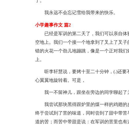
了。
我永远不会忘记雪给我带来的快乐。
小学趣事作文 篇2
已经是军训的第二天了，我们可以亲自体
空地上。我们一个接一个地拿到了叉上了叉子
错的火花一个劲儿地蹦跳，像是一个正对我们
上。
听李轩慧说，要烤十至二十分钟，(.)还
心翼翼地旋转着。可是，
我一不留神儿，跟坐在旁边的同学聊起了
我尝试那块黑得跟炉里的煤一样的鸡翅的
终于尝试到了苦的味道，同时尝到了甜中带苦
道的苦；而苦中带甜是说：在军训的苦里也有