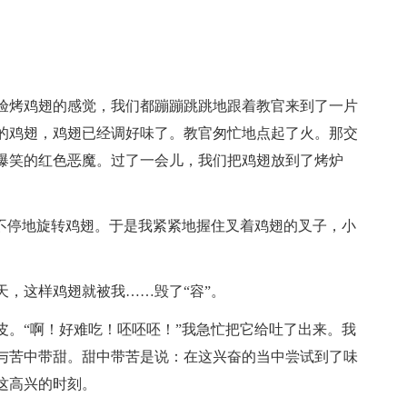
验烤鸡翅的感觉，我们都蹦蹦跳跳地跟着教官来到了一片
的鸡翅，鸡翅已经调好味了。教官匆忙地点起了火。那交
爆笑的红色恶魔。过了一会儿，我们把鸡翅放到了烤炉
要不停地旋转鸡翅。于是我紧紧地握住叉着鸡翅的叉子，小
天，这样鸡翅就被我……毁了“容”。
皮。“啊！好难吃！呸呸呸！”我急忙把它给吐了出来。我
与苦中带甜。甜中带苦是说：在这兴奋的当中尝试到了味
这高兴的时刻。