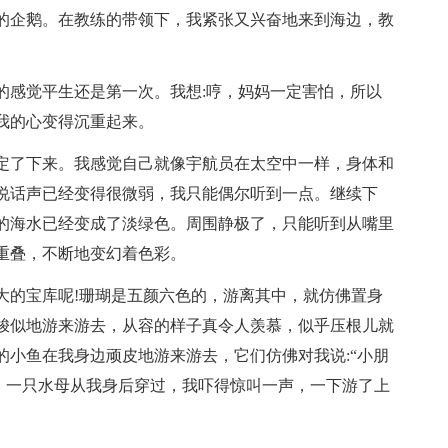
的企鹅。在教练的带领下，我紧张又兴奋地来到海边，教
的感觉平生还是第一次。我想:哼，妈妈一定害怕，所以
我的心变得沉重起来。
定了下来。我感觉自己就像宇航员在太空中一样，身体和
说话声已经变得很微弱，我只能偶尔听到一点。继续下
的海水已经变成了淡绿色。周围静极了，只能听到从嘴里
重叠，不断地变幻着色彩。
大的宝库呢!珊瑚是五颜六色的，游离其中，就仿佛置身
梭似地游来游去，从容的样子真令人羡慕，似乎压根儿就
的小鱼在我身边顽皮地游来游去，它们仿佛对我说:“小朋
时，一只水母从我身后穿过，我吓得惊叫一声，一下游了上