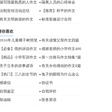
)
描写我最熟悉的人作文
隔离人员的心得体会
00字
法制宣传活动总结
【推荐】和平的作文
有关文明旅游的作文
标准装修设计合同
（精选4篇）
猜你喜欢
2016年儿童椰子树简笔
有关读懂父母作文四篇
画大全
【必备】雨的诉说作文
感谢老师的小学作文400
合集6篇
字汇编10篇
【精品】小学军训作文
第一次骑马作文锦集7篇
合集五篇
关于立冬的农事谚语
有关令你感动的作文8篇
「二十四节气」
【热门】三八妇女节的
兔子的眼睛为什么这么
作文200字锦集九篇
红作文
感谢信
协议书
自我鉴定
自我评价
加油稿
医务英语