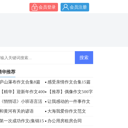
会员登录
会员注册
精华推荐
庐山瀑布作文合集8篇
感受亲情作文合集15篇
【精华】迎新年作文400
【推荐】偶像作文500字
字9篇
合集八篇
《悄悄话》小班语言活
让我感动的一件事作文
动教案
400字
和黄河有关的谚语
大海我爱你作文范文
第一次成功作文(集锦15
办公用房租房合同