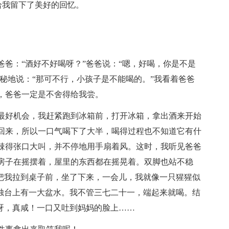
给我留下了美好的回忆。
爸：“酒好不好喝呀？”爸爸说：“嗯，好喝，你是不是
神秘地说：“那可不行，小孩子是不能喝的。”我看着爸爸
，爸爸一定是不舍得给我尝。
最好机会，我赶紧跑到冰箱前，打开冰箱，拿出酒来开始
回来，所以一口气喝下了大半，喝得过程也不知道它有什
辣得张口大叫，并不停地用手扇着风。这时，我听见爸爸
房子在摇摆着，屋里的东西都在摇晃着。双脚也站不稳
就把我拉到桌子前，坐了下来，一会儿，我就像一只猩猩似
见烛台上有一大盆水。我不管三七二十一，端起来就喝。结
。呀，真咸！一口又吐到妈妈的脸上……