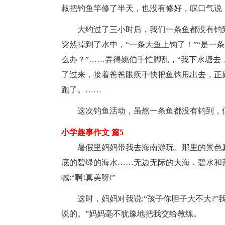
叔把钓鱼竿修了半天，也没有修好，叹口气说
大约过了三小时后，我们一条鱼都没有钓
突然掉到了水中，“一条大鱼上钩了！”“是一条
么办？”……弄得姚伯手忙脚乱，“我下水塘去
了过来，接着爸爸眼疾手快把鱼钩甩出去，正
跑了。……
这次钓鱼活动，虽然一条鱼都没有钓到，
小学趣事作文 篇5
暑假里妈妈带我去海南游玩。那里的景色
底的碧绿的海水……无边无际的大海，碧水和
喊:“啊!真美呀!”
这时，妈妈对我说:“孩子你胆子大不大?”我回
说的。”妈妈毫不犹豫地把我交给教练。