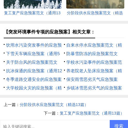
复工复产应急预案范文（通用13
分阶段供水应急预案范文（精选
篇）
13篇）
【突发环境事件专项的应急预案】相关文章：
饮用水污染突发事件的应急预
自来水停水应急预案范文（精
案
下雪天车辆应急预案（通用5
选6篇）
防暴雪防冻的应急预案范文
篇）
关于防台风的应急预案范文
（精选8篇）
学校水污染事件的应急预案范
抗冰保通的应急预案（通用12
文（精选7篇）
养老院老人坠床应急预案（精
篇）
冬季道路交通安全的应急预案
选6篇）
保安雨雪恶劣天气应急预案
（通用5篇）
大学校园火灾的应急预案（精
（精选14篇）
乡镇冰雪恶劣天气的应急预案
选20篇）
范文（通用5篇）
上一篇：
分阶段供水应急预案范文（精选13篇）
下一篇：
复工复产应急预案范文（通用13篇）