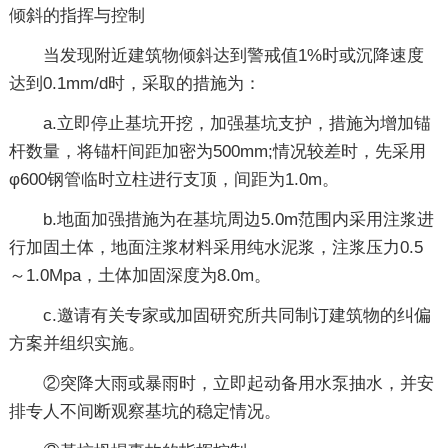
倾斜的指挥与控制
当发现附近建筑物倾斜达到警戒值1%时或沉降速度
达到0.1mm/d时，采取的措施为：
a.立即停止基坑开挖，加强基坑支护，措施为增加锚
杆数量，将锚杆间距加密为500mm;情况较差时，先采用
φ600钢管临时立柱进行支顶，间距为1.0m。
b.地面加强措施为在基坑周边5.0m范围内采用注浆进
行加固土体，地面注浆材料采用纯水泥浆，注浆压力0.5
～1.0Mpa，土体加固深度为8.0m。
c.邀请有关专家或加固研究所共同制订建筑物的纠偏
方案并组织实施。
②突降大雨或暴雨时，立即起动备用水泵抽水，并安
排专人不间断观察基坑的稳定情况。